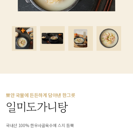
뽀얀 국물에 든든하게 담아낸 한그릇
일미도가니탕
국내산 100% 한우사골육수에 스지 듬뿍