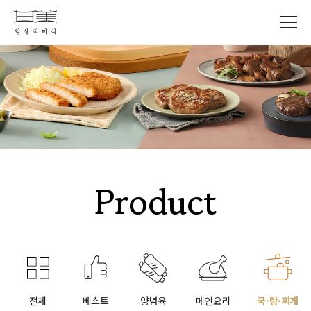
Product
전체
베스트
양념육
메인요리
국·탕·찌개