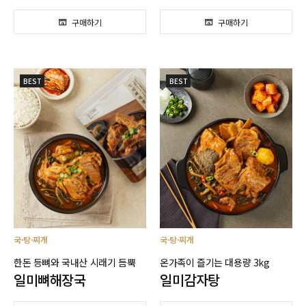
BEST
BEST
국·탕·찌개
국·탕·찌개
한돈 등뼈와 국내산 시래기 듬뿍
온가족이 즐기는 대용량 3kg
일미뼈해장국
일미감자탕