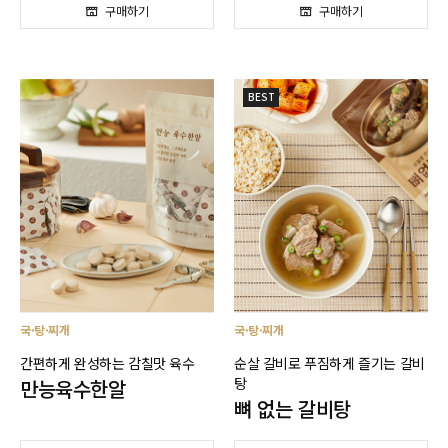
BEST
국·탕·찌개
국·탕·찌개
간편하게 완성하는 감칠맛 육수
순살 갈비로 푸짐하게 즐기는 갈비
탕
만능육수한알
뼈 없는 갈비탕