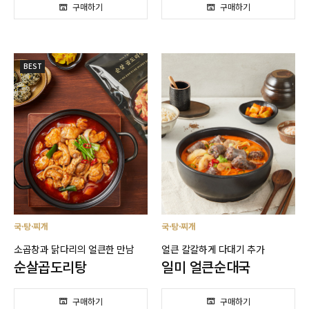
BEST
국·탕·찌개
국·탕·찌개
소곱창과 닭다리의 얼큰한 만남
얼큰 칼칼하게 다대기 추가
순살곱도리탕
일미 얼큰순대국