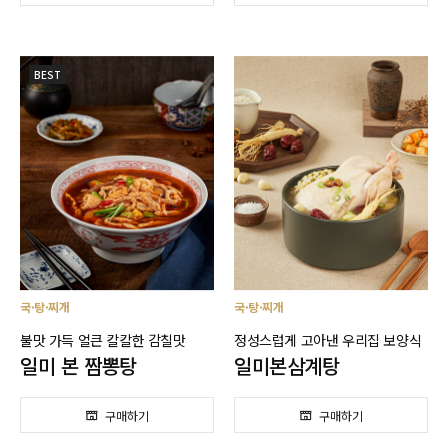
BEST
국·탕·찌개
국·탕·찌개
불맛 가득 얼큰 칼칼한 감칠맛
정성스럽게 고아낸 우리집 보양식
일미 본 짬뽕탕
일미본삼계탕