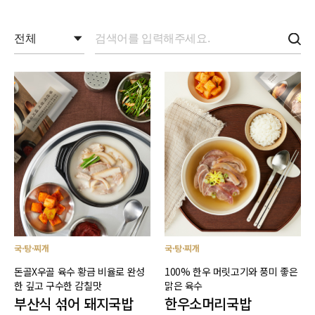
국·탕·찌개
국·탕·찌개
돈골X우골 육수 황금 비율로 완성
100% 한우 머릿고기와 풍미 좋은
한 깊고 구수한 감칠맛
맑은 육수
부산식 섞어 돼지국밥
한우소머리국밥