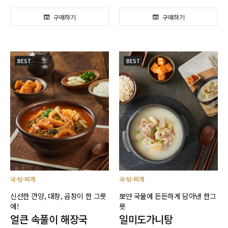
BEST
BEST
국·탕·찌개
국·탕·찌개
신선한 깐양, 대창, 곱창이 한 그릇
뽀얀 국물에 든든하게 담아낸 한그
에!
릇
얼큰 속풀이 해장국
일미도가니탕