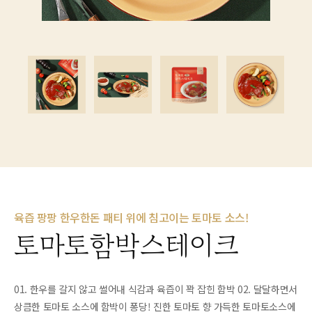
육즙 팡팡 한우한돈 패티 위에 침고이는 토마토 소스!
토마토함박스테이크
01. 한우를 갈지 않고 썰어내 식감과 육즙이 꽉 잡힌 함박 02. 달달하면서
상큼한 토마토 소스에 함박이 퐁당! 진한 토마토 향 가득한 토마토소스에