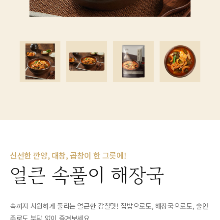
신선한 깐양, 대창, 곱창이 한 그릇에!
얼큰 속풀이 해장국
속까지 시원하게 풀리는 얼큰한 감칠맛! 집밥으로도, 해장국으로도, 술안
주로도 부담 없이 즐겨보세요