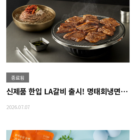
종료됨
신제품 한입 LA갈비 출시! 명태회냉면과 함께 즐기는 여름 한상
2026.07.07