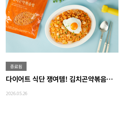
종료됨
다이어트 식단 쟁여템! 김치곤약볶음밥 출시 특가
2026.05.26