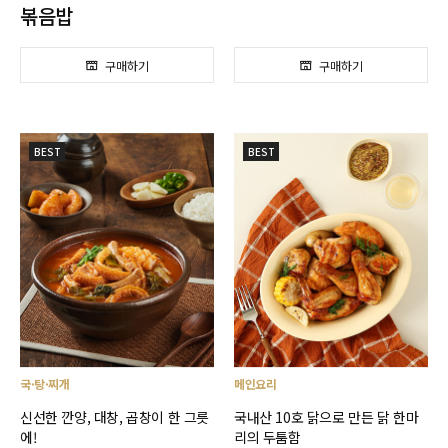
볶음밥
BEST
BEST
국·탕·찌개
메인요리
신선한 깐양, 대창, 곱창이 한 그릇
국내산 10호 닭으로 만든 닭 한마
에!
리의 두툼함