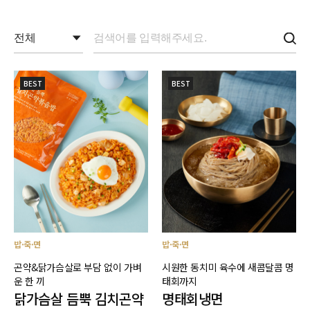
BEST
BEST
밥·죽·면
밥·죽·면
곤약&닭가슴살로 부담 없이 가벼
시원한 동치미 육수에 새콤달콤 명
운 한 끼
태회까지
닭가슴살 듬뿍 김치곤약
명태회냉면