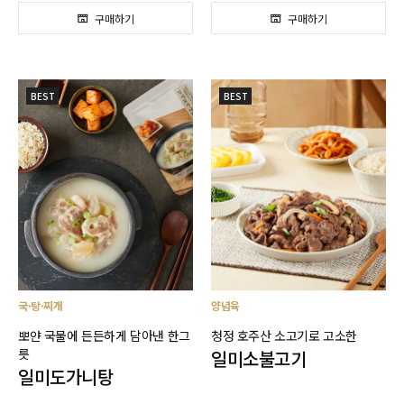
BEST
BEST
국·탕·찌개
양념육
뽀얀 국물에 든든하게 담아낸 한그
청정 호주산 소고기로 고소한
릇
일미소불고기
일미도가니탕