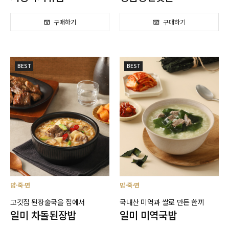
BEST
BEST
밥·죽·면
밥·죽·면
고깃집 된장술국을 집에서
국내산 미역과 쌀로 만든 한끼
일미 차돌된장밥
일미 미역국밥