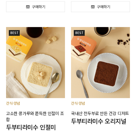
BEST
BEST
간식·양념
간식·양념
고소한 콩가루와 쫀득한 인절미 조
국내산 전두부로 만든 건강 디저트
합
두부티라미수 오리지널
두부티라미수 인절미