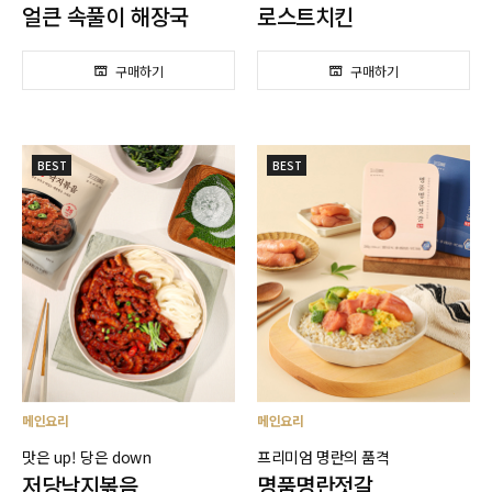
얼큰 속풀이 해장국
로스트치킨
BEST
BEST
메인요리
메인요리
맛은 up! 당은 down
프리미엄 명란의 품격
저당낙지볶음
명품명란젓갈