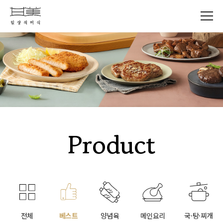
Product
전체
베스트
양념육
메인요리
국·탕·찌개